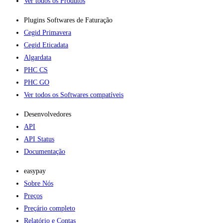
Ver todos os Produtos
Plugins Softwares de Faturação​
Cegid Primavera
Cegid Eticadata
Algardata
PHC CS
PHC GO
Ver todos os Softwares compatíveis
Desenvolvedores
API
API Status
Documentação
easypay
Sobre Nós
Preços
Preçário completo
Relatório e Contas