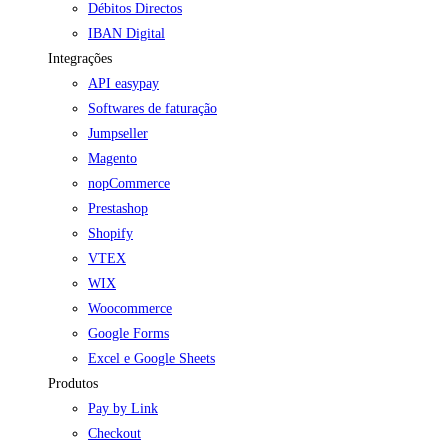
Débitos Directos
IBAN Digital
Integrações
API easypay
Softwares de faturação
Jumpseller
Magento
nopCommerce
Prestashop
Shopify
VTEX
WIX
Woocommerce
Google Forms
Excel e Google Sheets
Produtos
Pay by Link
Checkout