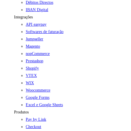
Débitos Directos
IBAN Digital
Integrações
API easypay
Softwares de faturação
Jumpseller
Magento
nopCommerce
Prestashop
Shopify
VTEX
WIX
Woocommerce
Google Forms
Excel e Google Sheets
Produtos
Pay by Link
Checkout