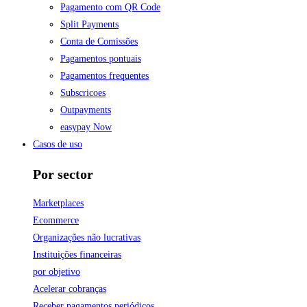
Pagamento com QR Code
Split Payments
Conta de Comissões
Pagamentos pontuais
Pagamentos frequentes
Subscricoes
Outpayments
easypay Now
Casos de uso
Por sector
Marketplaces
Ecommerce
Organizações não lucrativas
Instituições financeiras
por objetivo
Acelerar cobranças
Receber pagamentos periódicos