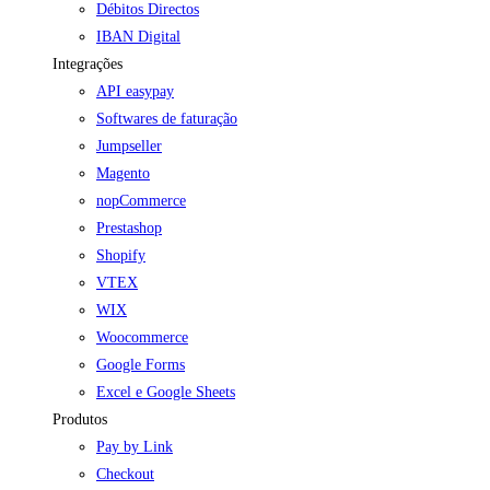
Débitos Directos
IBAN Digital
Integrações
API easypay
Softwares de faturação
Jumpseller
Magento
nopCommerce
Prestashop
Shopify
VTEX
WIX
Woocommerce
Google Forms
Excel e Google Sheets
Produtos
Pay by Link
Checkout