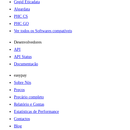
Cegid Eticadata
Algardata
PHC CS
PHC GO
Ver todos os Softwares compatíveis
Desenvolvedores
API
API Status
Documentação
easypay
Sobre Nós
Preços
Preçário completo
Relatório e Contas
Estatísticas de Performance
Contactos
Blog