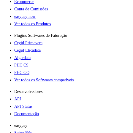
Ecommerce
Conta de Comissões
easypay now
Ver todos os Produtos
Plugins Softwares de Faturação​
Cegid Primavera
Cegid Eticadata
Algardata
PHC CS
PHC GO
Ver todos os Softwares compatíveis
Desenvolvedores
API
API Status
Documentação
easypay
Sobre Nós