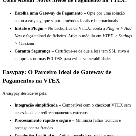
Como Aceitar Novos Meios de Pagamento na VTEX?
Escolha uma Gateway de Pagamento
– Opte por uma solução
como a easypay, que suporta métodos locais e internacionais.
Instale o Plugin
– No backoffice da VTEX, aceda a
Plugins > Add
New
e faça upload do ficheiro. Ative o módulo em
VTEX > Settings
> Checkout
.
Garanta Segurança
– Certifique-se de que a loja tem SSL ativo e
cumpre as normas PCI DSS para evitar vulnerabilidades.
Easypay: O Parceiro Ideal de Gateway de
Pagamentos na VTEX
A easypay destaca-se pela:
Integração simplificada
– Compatível com o checkout VTEX sem
necessidade de redirecionamentos externos.
Processamento rápido e seguro
– Minimiza falhas técnicas e
protege contra fraudes.
Devoluções facilitadas
– Agiliza reembolsos, melhorando a