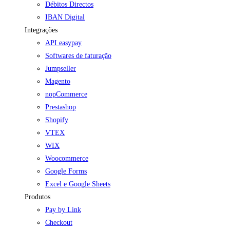
Débitos Directos
IBAN Digital
Integrações
API easypay
Softwares de faturação
Jumpseller
Magento
nopCommerce
Prestashop
Shopify
VTEX
WIX
Woocommerce
Google Forms
Excel e Google Sheets
Produtos
Pay by Link
Checkout