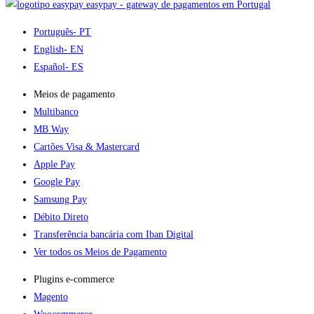
easypay - gateway de pagamentos em Portugal
Português
- PT
English
- EN
Español
- ES
Meios de pagamento
Multibanco
MB Way
Cartões Visa & Mastercard
Apple Pay
Google Pay
Samsung Pay
Débito Direto
Transferência bancária com Iban Digital
Ver todos os Meios de Pagamento
Plugins e-commerce​
Magento