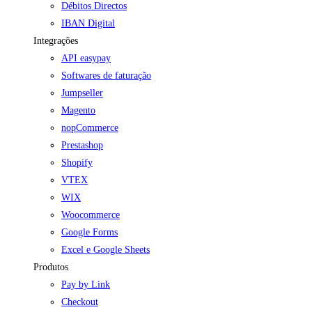
Débitos Directos
IBAN Digital
Integrações
API easypay
Softwares de faturação
Jumpseller
Magento
nopCommerce
Prestashop
Shopify
VTEX
WIX
Woocommerce
Google Forms
Excel e Google Sheets
Produtos
Pay by Link
Checkout