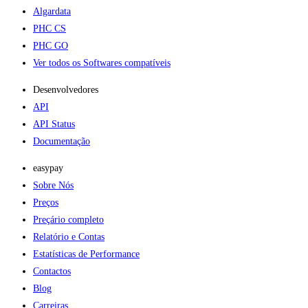
Algardata
PHC CS
PHC GO
Ver todos os Softwares compatíveis
Desenvolvedores
API
API Status
Documentação
easypay
Sobre Nós
Preços
Preçário completo
Relatório e Contas
Estatísticas de Performance
Contactos
Blog
Carreiras