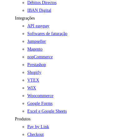
Débitos Directos
IBAN Digital
Integrações
API easypay
Softwares de faturação
Jumpseller
Magento
nopCommerce
Prestashop
Shopify
VTEX
WIX
Woocommerce
Google Forms
Excel e Google Sheets
Produtos
Pay by Link
Checkout