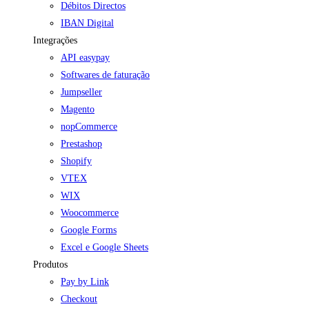
Débitos Directos
IBAN Digital
Integrações
API easypay
Softwares de faturação
Jumpseller
Magento
nopCommerce
Prestashop
Shopify
VTEX
WIX
Woocommerce
Google Forms
Excel e Google Sheets
Produtos
Pay by Link
Checkout