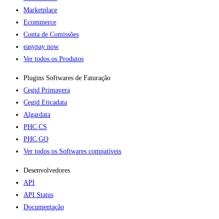
Marketplace
Ecommerce
Conta de Comissões
easypay now
Ver todos os Produtos
Plugins Softwares de Faturação​
Cegid Primavera
Cegid Eticadata
Algardata
PHC CS
PHC GO
Ver todos os Softwares compatíveis
Desenvolvedores
API
API Status
Documentação