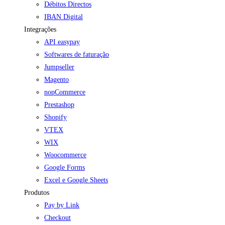
Débitos Directos
IBAN Digital
Integrações
API easypay
Softwares de faturação
Jumpseller
Magento
nopCommerce
Prestashop
Shopify
VTEX
WIX
Woocommerce
Google Forms
Excel e Google Sheets
Produtos
Pay by Link
Checkout