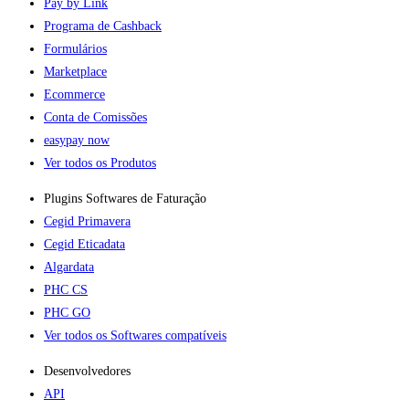
Pay by Link
Programa de Cashback
Formulários
Marketplace
Ecommerce
Conta de Comissões
easypay now
Ver todos os Produtos
Plugins Softwares de Faturação​
Cegid Primavera
Cegid Eticadata
Algardata
PHC CS
PHC GO
Ver todos os Softwares compatíveis
Desenvolvedores
API