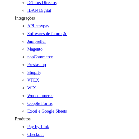
Débitos Directos
IBAN Digital
Integrações
API easypay
Softwares de faturação
Jumpseller
Magento
nopCommerce
Prestashop
Shopify
VTEX
WIX
Woocommerce
Google Forms
Excel e Google Sheets
Produtos
Pay by Link
Checkout