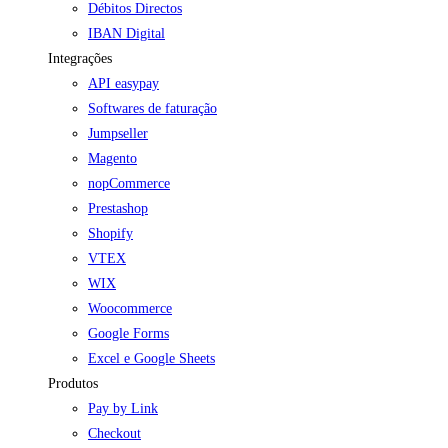
Débitos Directos
IBAN Digital
Integrações
API easypay
Softwares de faturação
Jumpseller
Magento
nopCommerce
Prestashop
Shopify
VTEX
WIX
Woocommerce
Google Forms
Excel e Google Sheets
Produtos
Pay by Link
Checkout