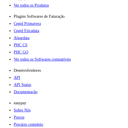
Ver todos os Produtos
Plugins Softwares de Faturação​
Cegid Primavera
Cegid Eticadata
Algardata
PHC CS
PHC GO
Ver todos os Softwares compatíveis
Desenvolvedores
API
API Status
Documentação
easypay
Sobre Nós
Preços
Preçário completo