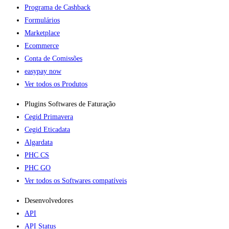
Programa de Cashback
Formulários
Marketplace
Ecommerce
Conta de Comissões
easypay now
Ver todos os Produtos
Plugins Softwares de Faturação​
Cegid Primavera
Cegid Eticadata
Algardata
PHC CS
PHC GO
Ver todos os Softwares compatíveis
Desenvolvedores
API
API Status