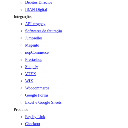
Débitos Directos
IBAN Digital
Integrações
API easypay
Softwares de faturação
Jumpseller
Magento
nopCommerce
Prestashop
Shopify
VTEX
WIX
Woocommerce
Google Forms
Excel e Google Sheets
Produtos
Pay by Link
Checkout