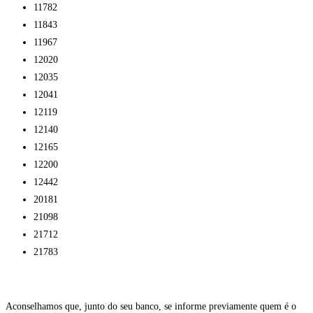
11782
11843
11967
12020
12035
12041
12119
12140
12165
12200
12442
20181
21098
21712
21783
Aconselhamos que, junto do seu banco, se informe previamente quem é o