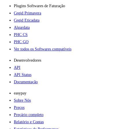
Plugins Softwares de Faturação​
Cegid Primavera
Cegid Eticadata
Algardata
PHC CS
PHC GO
Ver todos os Softwares compatíveis
Desenvolvedores
API
API Status
Documentação
easypay
Sobre Nós
Preços
Preçário completo
Relatório e Contas