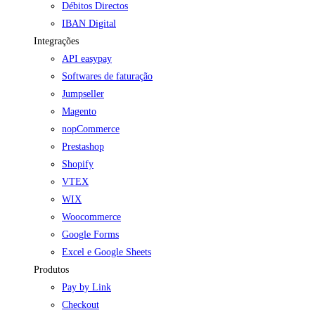
Débitos Directos
IBAN Digital
Integrações
API easypay
Softwares de faturação
Jumpseller
Magento
nopCommerce
Prestashop
Shopify
VTEX
WIX
Woocommerce
Google Forms
Excel e Google Sheets
Produtos
Pay by Link
Checkout