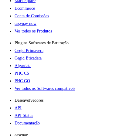
Marketplace
Ecommerce
Conta de Comissões
easypay now
Ver todos os Produtos
Plugins Softwares de Faturação​
Cegid Primavera
Cegid Eticadata
Algardata
PHC CS
PHC GO
Ver todos os Softwares compatíveis
Desenvolvedores
API
API Status
Documentação
easypay