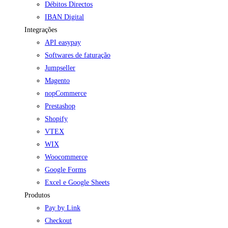
Débitos Directos
IBAN Digital
Integrações
API easypay
Softwares de faturação
Jumpseller
Magento
nopCommerce
Prestashop
Shopify
VTEX
WIX
Woocommerce
Google Forms
Excel e Google Sheets
Produtos
Pay by Link
Checkout