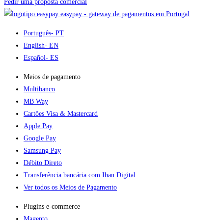
Pedir uma proposta comercial
easypay - gateway de pagamentos em Portugal
Português
- PT
English
- EN
Español
- ES
Meios de pagamento
Multibanco
MB Way
Cartões Visa & Mastercard
Apple Pay
Google Pay
Samsung Pay
Débito Direto
Transferência bancária com Iban Digital
Ver todos os Meios de Pagamento
Plugins e-commerce​
Magento