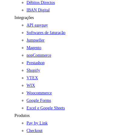
Débitos Directos
IBAN Digital
Integrações
API easypay
Softwares de faturação
Jumpseller
Magento
nopCommerce
Prestashop
Shopify
VTEX
WIX
Woocommerce
Google Forms
Excel e Google Sheets
Produtos
Pay by Link
Checkout