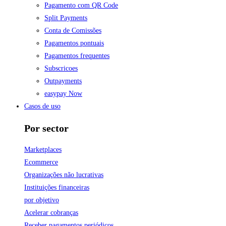
Pagamento com QR Code
Split Payments
Conta de Comissões
Pagamentos pontuais
Pagamentos frequentes
Subscricoes
Outpayments
easypay Now
Casos de uso
Por sector
Marketplaces
Ecommerce
Organizações não lucrativas
Instituições financeiras
por objetivo
Acelerar cobranças
Receber pagamentos periódicos