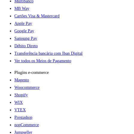
Multibanco
MB Way
Cartões Visa & Mastercard
Apple Pay
Google Pay
Samsung Pay
Débito Direto
Transferência bancária com Iban Digital
Ver todos os Meios de Pagamento
Plugins e-commerce​
Magento
Woocommerce
Shopify
WIX
VTEX
Prestashop
nopCommerce
Jumpseller