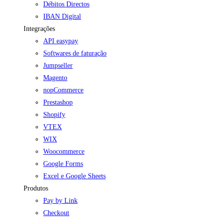
Débitos Directos
IBAN Digital
Integrações
API easypay
Softwares de faturação
Jumpseller
Magento
nopCommerce
Prestashop
Shopify
VTEX
WIX
Woocommerce
Google Forms
Excel e Google Sheets
Produtos
Pay by Link
Checkout