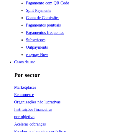
Pagamento com QR Code
Split Payments
Conta de Comissões
Pagamentos pontuais
Pagamentos frequentes
Subscricoes
Outpayments
easypay Now
Casos de uso
Por sector
Marketplaces
Ecommerce
Organizações não lucrativas
Instituições financeiras
por objetivo
Acelerar cobranças
Receber pagamentos periódicos