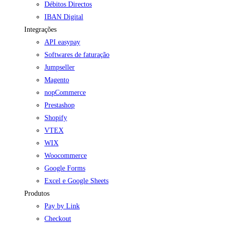
Débitos Directos
IBAN Digital
Integrações
API easypay
Softwares de faturação
Jumpseller
Magento
nopCommerce
Prestashop
Shopify
VTEX
WIX
Woocommerce
Google Forms
Excel e Google Sheets
Produtos
Pay by Link
Checkout