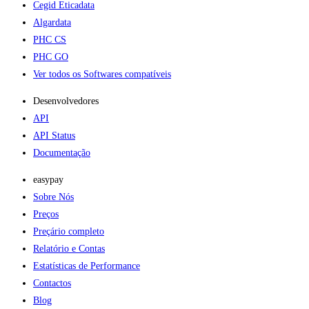
Cegid Eticadata
Algardata
PHC CS
PHC GO
Ver todos os Softwares compatíveis
Desenvolvedores
API
API Status
Documentação
easypay
Sobre Nós
Preços
Preçário completo
Relatório e Contas
Estatísticas de Performance
Contactos
Blog