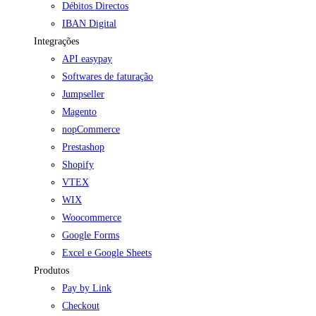
Débitos Directos
IBAN Digital
Integrações
API easypay
Softwares de faturação
Jumpseller
Magento
nopCommerce
Prestashop
Shopify
VTEX
WIX
Woocommerce
Google Forms
Excel e Google Sheets
Produtos
Pay by Link
Checkout