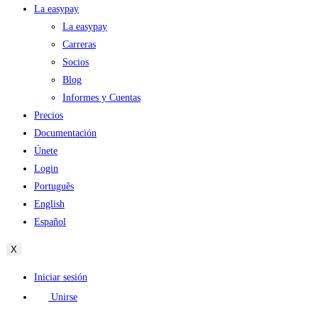
La easypay
La easypay
Carreras
Socios
Blog
Informes y Cuentas
Precios
Documentación
Únete
Login
Português
English
Español
X
Iniciar sesión
Unirse