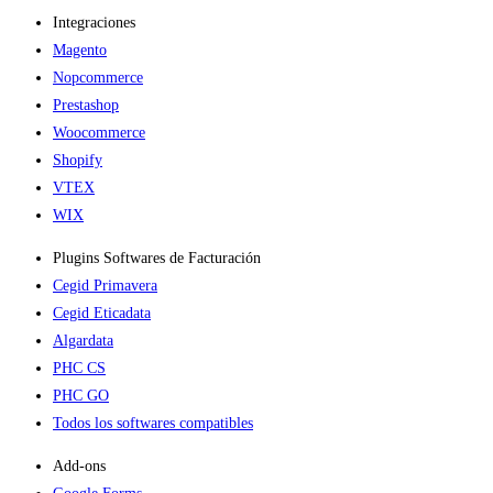
Integraciones
Magento
Nopcommerce
Prestashop
Woocommerce
Shopify
VTEX
WIX
Plugins Softwares de Facturación
Cegid Primavera
Cegid Eticadata
Algardata
PHC CS
PHC GO
Todos los softwares compatibles
Add-ons​