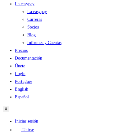
La easypay
La easypay
Carreras
Socios
Blog
Informes y Cuentas
Precios
Documentación
Únete
Login
Português
English
Español
X
Iniciar sesión
Unirse