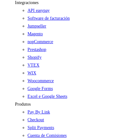
Integraciones
API easypay
Software de facturación
Jumpseller
Magento
nopCommerce
Prestashop
Shopify
VTEX
WIX
Woocommerce
Google Forms
Excel e Google Sheets
Produtos
Pay By Link
Checkout
Split Payments
Cuenta de Comisiones