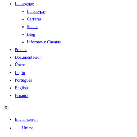
La easypay
La easypay
Carreras
Socios
Blog
Informes y Cuentas
Precios
Documentación
Únete
Login
Português
English
Español
X
Iniciar sesión
Unirse