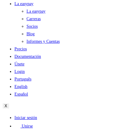
La easypay
La easypay
Carreras
Socios
Blog
Informes y Cuentas
Precios
Documentación
Únete
Login
Português
English
Español
X
Iniciar sesión
Unirse