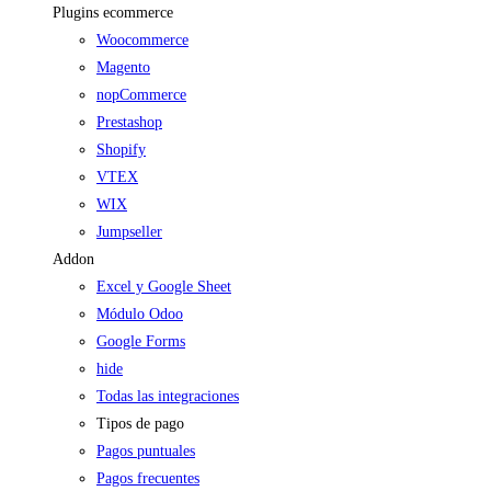
Plugins ecommerce
Woocommerce
Magento
nopCommerce
Prestashop
Shopify
VTEX
WIX
Jumpseller
Addon
Excel y Google Sheet
Módulo Odoo
Google Forms
hide
Todas las integraciones
Tipos de pago
Pagos puntuales
Pagos frecuentes