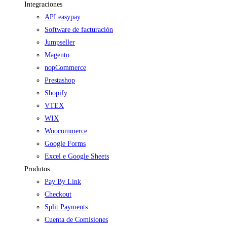
Integraciones
API easypay
Software de facturación
Jumpseller
Magento
nopCommerce
Prestashop
Shopify
VTEX
WIX
Woocommerce
Google Forms
Excel e Google Sheets
Produtos
Pay By Link
Checkout
Split Payments
Cuenta de Comisiones