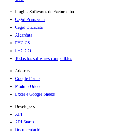
Plugins Softwares de Facturación
Cegid Primavera
Cegid Eticadata
Algardata
PHC CS
PHC GO
Todos los softwares compatibles
Add-ons​
Google Forms
Módulo Odoo
Excel e Google Sheets
Developers
API
API Status
Documentación