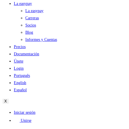
La easypay
La easypay
Carreras
Socios
Blog
Informes y Cuentas
Precios
Documentación
Únete
Login
Português
English
Español
X
Iniciar sesión
Unirse