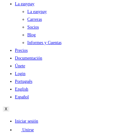
La easypay
La easypay
Carreras
Socios
Blog
Informes y Cuentas
Precios
Documentación
Únete
Login
Português
English
Español
X
Iniciar sesión
Unirse