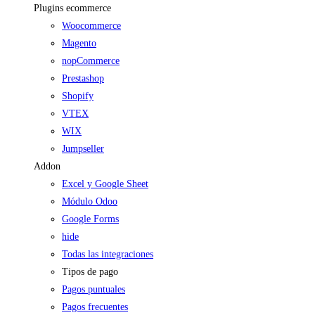
Plugins ecommerce
Woocommerce
Magento
nopCommerce
Prestashop
Shopify
VTEX
WIX
Jumpseller
Addon
Excel y Google Sheet
Módulo Odoo
Google Forms
hide
Todas las integraciones
Tipos de pago
Pagos puntuales
Pagos frecuentes