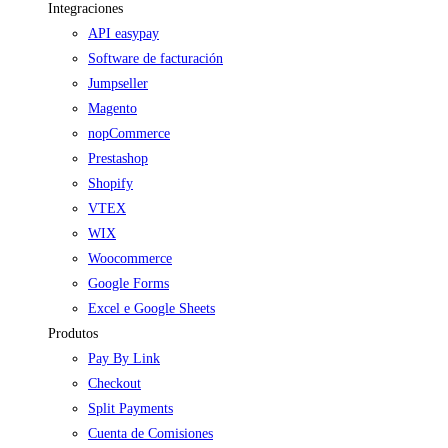
Integraciones
API easypay
Software de facturación
Jumpseller
Magento
nopCommerce
Prestashop
Shopify
VTEX
WIX
Woocommerce
Google Forms
Excel e Google Sheets
Produtos
Pay By Link
Checkout
Split Payments
Cuenta de Comisiones