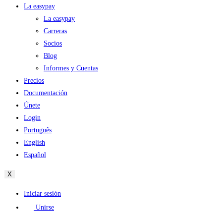
La easypay
La easypay
Carreras
Socios
Blog
Informes y Cuentas
Precios
Documentación
Únete
Login
Português
English
Español
X
Iniciar sesión
Unirse