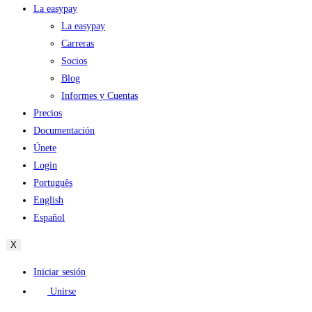
La easypay
La easypay
Carreras
Socios
Blog
Informes y Cuentas
Precios
Documentación
Únete
Login
Português
English
Español
X
Iniciar sesión
Unirse