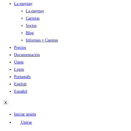
La easypay
La easypay
Carreras
Socios
Blog
Informes y Cuentas
Precios
Documentación
Únete
Login
Português
English
Español
X
Iniciar sesión
Unirse