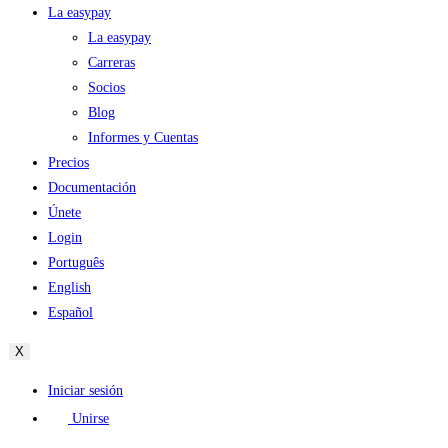
La easypay
La easypay
Carreras
Socios
Blog
Informes y Cuentas
Precios
Documentación
Únete
Login
Português
English
Español
X
Iniciar sesión
Unirse