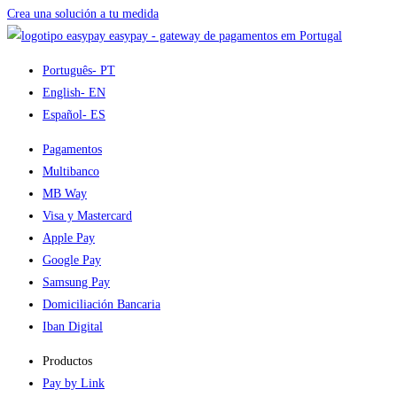
Crea una solución a tu medida
easypay - gateway de pagamentos em Portugal
Português
- PT
English
- EN
Español
- ES
Pagamentos
Multibanco
MB Way
Visa y Mastercard
Apple Pay
Google Pay
Samsung Pay
Domiciliación Bancaria
Iban Digital
Productos
Pay by Link