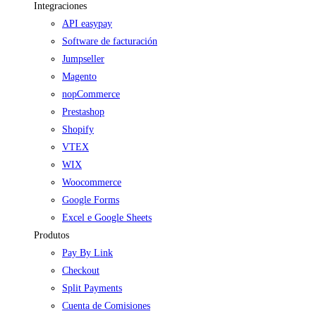
Integraciones
API easypay
Software de facturación
Jumpseller
Magento
nopCommerce
Prestashop
Shopify
VTEX
WIX
Woocommerce
Google Forms
Excel e Google Sheets
Produtos
Pay By Link
Checkout
Split Payments
Cuenta de Comisiones