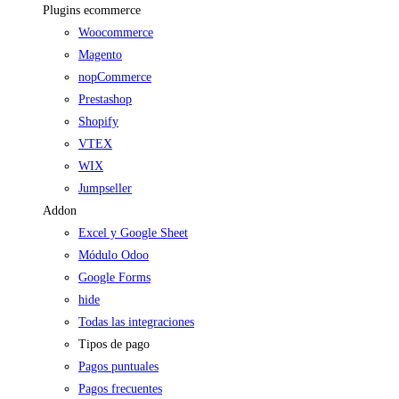
Plugins ecommerce
Woocommerce
Magento
nopCommerce
Prestashop
Shopify
VTEX
WIX
Jumpseller
Addon
Excel y Google Sheet
Módulo Odoo
Google Forms
hide
Todas las integraciones
Tipos de pago
Pagos puntuales
Pagos frecuentes