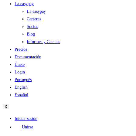
La easypay
La easypay
Carreras
Socios
Blog
Informes y Cuentas
Precios
Documentación
Únete
Login
Português
English
Español
X
Iniciar sesión
Unirse