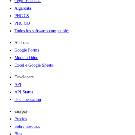
Cegid Eticadata
Algardata
PHC CS
PHC GO
Todos los softwares compatibles
Add-ons​
Google Forms
Módulo Odoo
Excel e Google Sheets
Developers
API
API Status
Documentación
easypay
Precios
Sobre nosotros
Blog