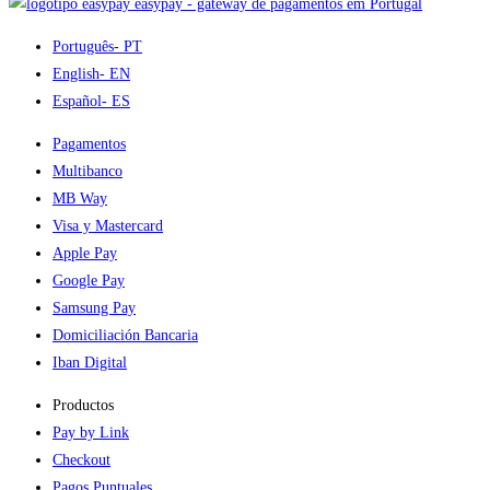
easypay - gateway de pagamentos em Portugal
Português
- PT
English
- EN
Español
- ES
Pagamentos
Multibanco
MB Way
Visa y Mastercard
Apple Pay
Google Pay
Samsung Pay
Domiciliación Bancaria
Iban Digital
Productos
Pay by Link
Checkout
Pagos Puntuales