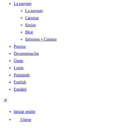
La easypay
La easypay
Carreras
Socios
Blog
Informes y Cuentas
Precios
Documentación
Únete
Login
Português
English
Español
X
Iniciar sesión
Unirse