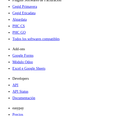
Plugins Softwares de Facturación
Cegid Primavera
Cegid Eticadata
Algardata
PHC CS
PHC GO
Todos los softwares compatibles
Add-ons​
Google Forms
Módulo Odoo
Excel e Google Sheets
Developers
API
API Status
Documentación
easypay
Precios