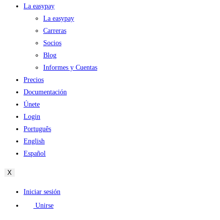
La easypay
La easypay
Carreras
Socios
Blog
Informes y Cuentas
Precios
Documentación
Únete
Login
Português
English
Español
X
Iniciar sesión
Unirse