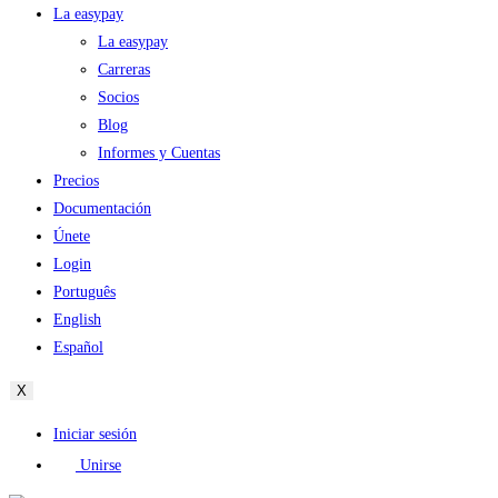
La easypay
La easypay
Carreras
Socios
Blog
Informes y Cuentas
Precios
Documentación
Únete
Login
Português
English
Español
X
Iniciar sesión
Unirse