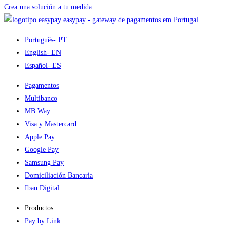
Crea una solución a tu medida
easypay - gateway de pagamentos em Portugal
Português
- PT
English
- EN
Español
- ES
Pagamentos
Multibanco
MB Way
Visa y Mastercard
Apple Pay
Google Pay
Samsung Pay
Domiciliación Bancaria
Iban Digital
Productos
Pay by Link