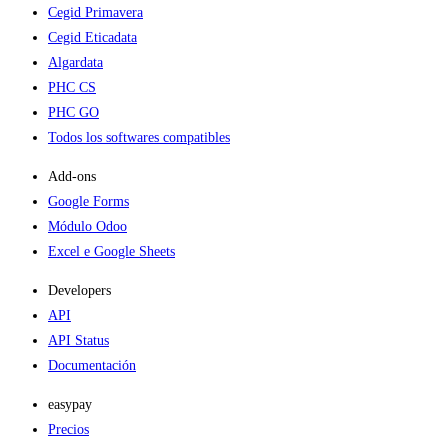
Cegid Primavera
Cegid Eticadata
Algardata
PHC CS
PHC GO
Todos los softwares compatibles
Add-ons​
Google Forms
Módulo Odoo
Excel e Google Sheets
Developers
API
API Status
Documentación
easypay
Precios