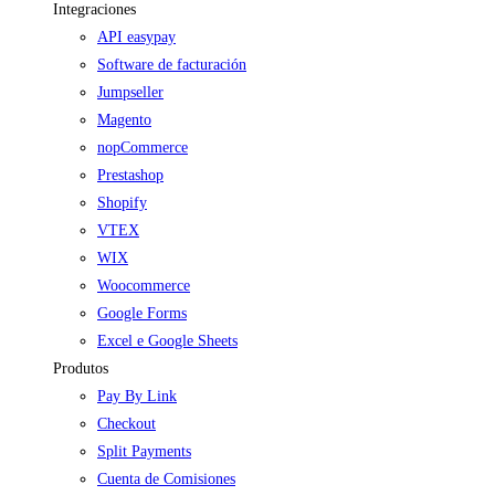
Integraciones
API easypay
Software de facturación
Jumpseller
Magento
nopCommerce
Prestashop
Shopify
VTEX
WIX
Woocommerce
Google Forms
Excel e Google Sheets
Produtos
Pay By Link
Checkout
Split Payments
Cuenta de Comisiones