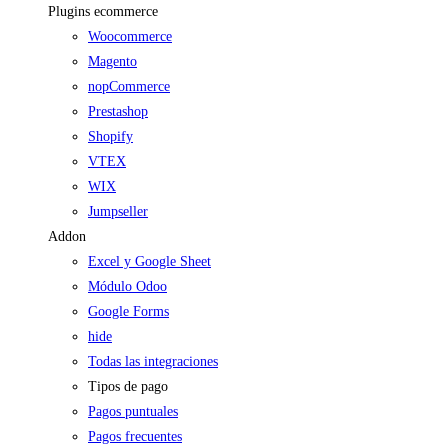
Plugins ecommerce
Woocommerce
Magento
nopCommerce
Prestashop
Shopify
VTEX
WIX
Jumpseller
Addon
Excel y Google Sheet
Módulo Odoo
Google Forms
hide
Todas las integraciones
Tipos de pago
Pagos puntuales
Pagos frecuentes