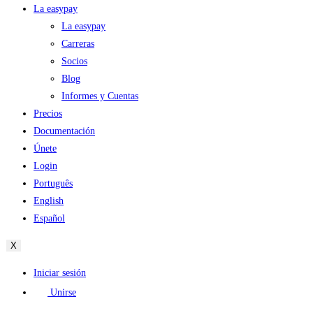
La easypay
La easypay
Carreras
Socios
Blog
Informes y Cuentas
Precios
Documentación
Únete
Login
Português
English
Español
X
Iniciar sesión
Unirse