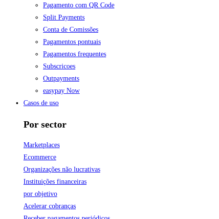
Pagamento com QR Code
Split Payments
Conta de Comissões
Pagamentos pontuais
Pagamentos frequentes
Subscricoes
Outpayments
easypay Now
Casos de uso
Por sector
Marketplaces
Ecommerce
Organizações não lucrativas
Instituições financeiras
por objetivo
Acelerar cobranças
Receber pagamentos periódicos