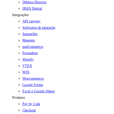
Débitos Directos
IBAN Digital
Integrações
API easypay
Softwares de faturação
Jumpseller
Magento
nopCommerce
Prestashop
Shopify
VTEX
WIX
Woocommerce
Google Forms
Excel e Google Sheets
Produtos
Pay by Link
Checkout