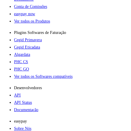
Conta de Comissões
easypay now
Ver todos os Produtos
Plugins Softwares de Faturação​
Cegid Primavera
Cegid Eticadata
Algardata
PHC CS
PHC GO
Ver todos os Softwares compatíveis
Desenvolvedores
API
API Status
Documentação
easypay
Sobre Nós