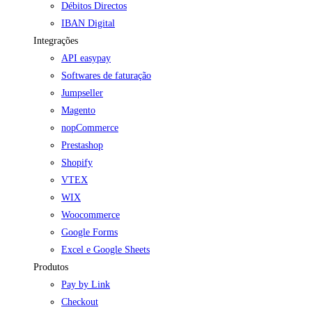
Débitos Directos
IBAN Digital
Integrações
API easypay
Softwares de faturação
Jumpseller
Magento
nopCommerce
Prestashop
Shopify
VTEX
WIX
Woocommerce
Google Forms
Excel e Google Sheets
Produtos
Pay by Link
Checkout