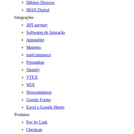
Débitos Directos
IBAN Digital
Integrações
API easypay
Softwares de faturação
Jumpseller
Magento
nopCommerce
Prestashop
Shopify
VTEX
WIX
Woocommerce
Google Forms
Excel e Google Sheets
Produtos
Pay by Link
Checkout