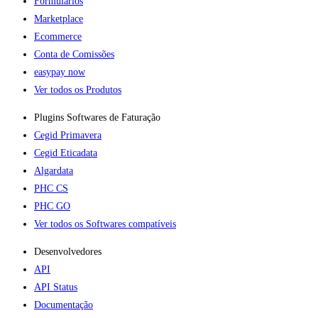
Formulários
Marketplace
Ecommerce
Conta de Comissões
easypay now
Ver todos os Produtos
Plugins Softwares de Faturação​
Cegid Primavera
Cegid Eticadata
Algardata
PHC CS
PHC GO
Ver todos os Softwares compatíveis
Desenvolvedores
API
API Status
Documentação