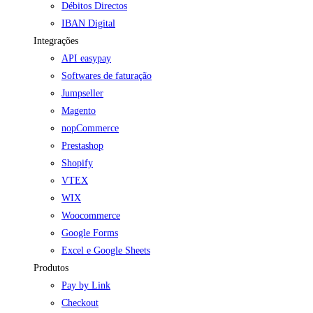
Débitos Directos
IBAN Digital
Integrações
API easypay
Softwares de faturação
Jumpseller
Magento
nopCommerce
Prestashop
Shopify
VTEX
WIX
Woocommerce
Google Forms
Excel e Google Sheets
Produtos
Pay by Link
Checkout