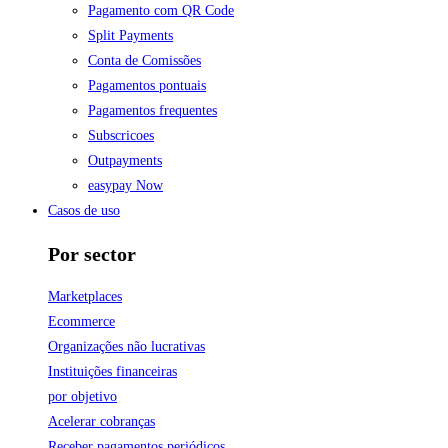
Pagamento com QR Code
Split Payments
Conta de Comissões
Pagamentos pontuais
Pagamentos frequentes
Subscricoes
Outpayments
easypay Now
Casos de uso
Por sector
Marketplaces
Ecommerce
Organizações não lucrativas
Instituições financeiras
por objetivo
Acelerar cobranças
Receber pagamentos periódicos