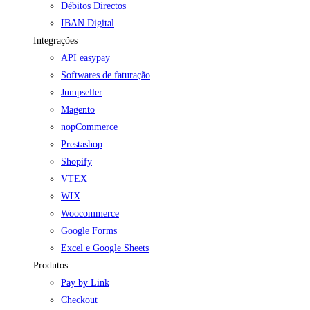
Débitos Directos
IBAN Digital
Integrações
API easypay
Softwares de faturação
Jumpseller
Magento
nopCommerce
Prestashop
Shopify
VTEX
WIX
Woocommerce
Google Forms
Excel e Google Sheets
Produtos
Pay by Link
Checkout