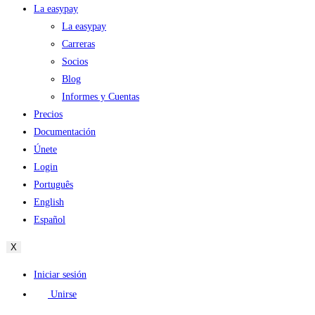
La easypay
La easypay
Carreras
Socios
Blog
Informes y Cuentas
Precios
Documentación
Únete
Login
Português
English
Español
X
Iniciar sesión
Unirse