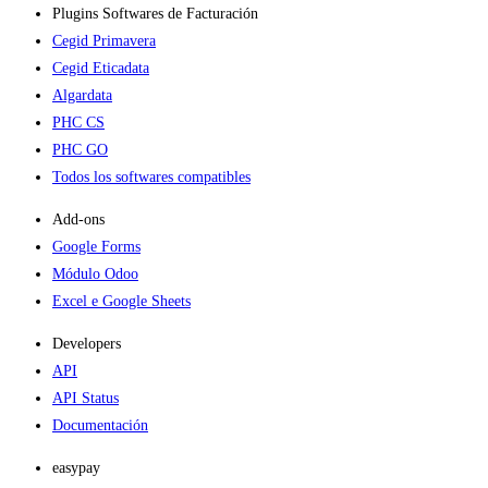
Plugins Softwares de Facturación
Cegid Primavera
Cegid Eticadata
Algardata
PHC CS
PHC GO
Todos los softwares compatibles
Add-ons​
Google Forms
Módulo Odoo
Excel e Google Sheets
Developers
API
API Status
Documentación
easypay