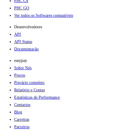
PHC CS
PHC GO
Ver todos os Softwares compatíveis
Desenvolvedores
API
API Status
Documentação
easypay
Sobre Nós
Preços
Preçário completo
Relatório e Contas
Estatísticas de Performance
Contactos
Blog
Carreiras
Parceiros