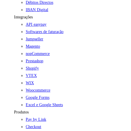
Débitos Directos
IBAN Digital
Integrações
API easypay
Softwares de faturação
Jumpseller
Magento
nopCommerce
Prestashop
Shopify
VTEX
WIX
Woocommerce
Google Forms
Excel e Google Sheets
Produtos
Pay by Link
Checkout