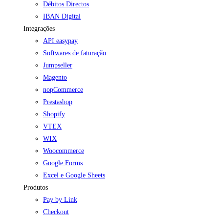
Débitos Directos
IBAN Digital
Integrações
API easypay
Softwares de faturação
Jumpseller
Magento
nopCommerce
Prestashop
Shopify
VTEX
WIX
Woocommerce
Google Forms
Excel e Google Sheets
Produtos
Pay by Link
Checkout