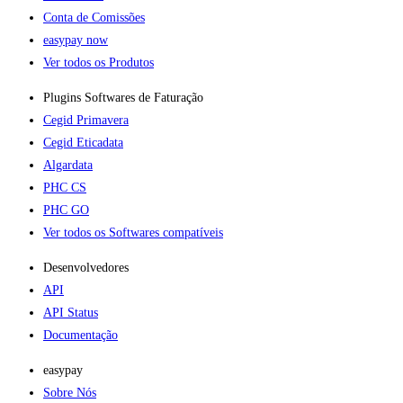
Conta de Comissões
easypay now
Ver todos os Produtos
Plugins Softwares de Faturação​
Cegid Primavera
Cegid Eticadata
Algardata
PHC CS
PHC GO
Ver todos os Softwares compatíveis
Desenvolvedores
API
API Status
Documentação
easypay
Sobre Nós