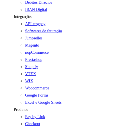
Débitos Directos
IBAN Digital
Integrações
API easypay
Softwares de faturação
Jumpseller
Magento
nopCommerce
Prestashop
Shopify
VTEX
WIX
Woocommerce
Google Forms
Excel e Google Sheets
Produtos
Pay by Link
Checkout