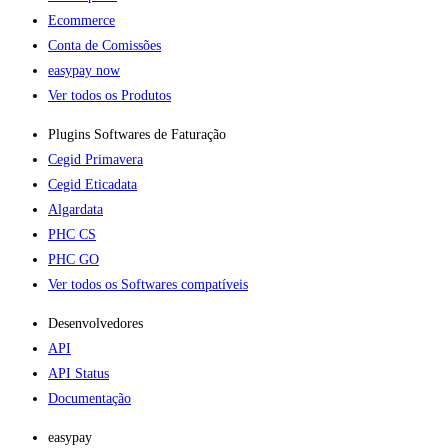
Ecommerce
Conta de Comissões
easypay now
Ver todos os Produtos
Plugins Softwares de Faturação​
Cegid Primavera
Cegid Eticadata
Algardata
PHC CS
PHC GO
Ver todos os Softwares compatíveis
Desenvolvedores
API
API Status
Documentação
easypay