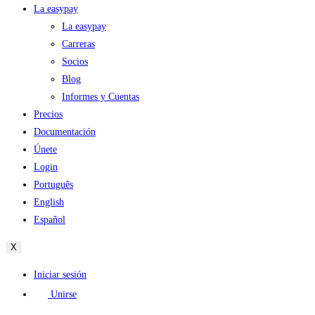
La easypay
La easypay
Carreras
Socios
Blog
Informes y Cuentas
Precios
Documentación
Únete
Login
Português
English
Español
X
Iniciar sesión
Unirse