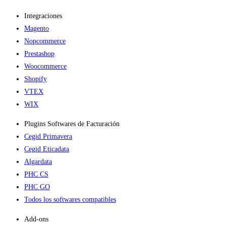
Integraciones
Magento
Nopcommerce
Prestashop
Woocommerce
Shopify
VTEX
WIX
Plugins Softwares de Facturación
Cegid Primavera
Cegid Eticadata
Algardata
PHC CS
PHC GO
Todos los softwares compatibles
Add-ons​