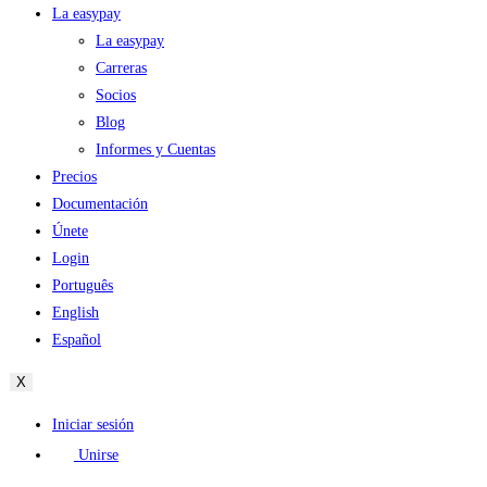
La easypay
La easypay
Carreras
Socios
Blog
Informes y Cuentas
Precios
Documentación
Únete
Login
Português
English
Español
X
Iniciar sesión
Unirse