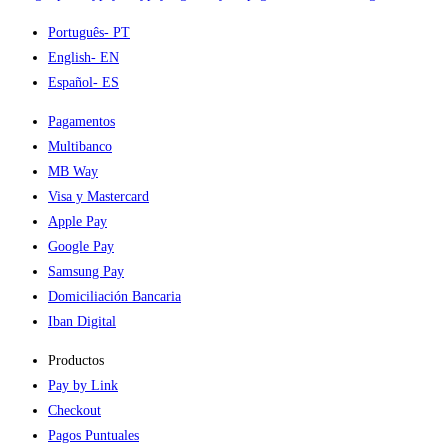
Português
- PT
English
- EN
Español
- ES
Pagamentos
Multibanco
MB Way
Visa y Mastercard
Apple Pay
Google Pay
Samsung Pay
Domiciliación Bancaria
Iban Digital
Productos
Pay by Link
Checkout
Pagos Puntuales