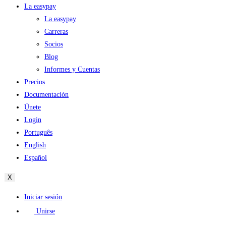
La easypay
La easypay
Carreras
Socios
Blog
Informes y Cuentas
Precios
Documentación
Únete
Login
Português
English
Español
X
Iniciar sesión
Unirse