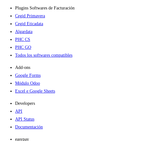
Plugins Softwares de Facturación
Cegid Primavera
Cegid Eticadata
Algardata
PHC CS
PHC GO
Todos los softwares compatibles
Add-ons​
Google Forms
Módulo Odoo
Excel e Google Sheets
Developers
API
API Status
Documentación
easypay