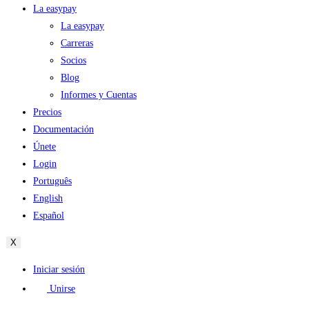
La easypay
La easypay
Carreras
Socios
Blog
Informes y Cuentas
Precios
Documentación
Únete
Login
Português
English
Español
X
Iniciar sesión
Unirse