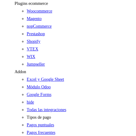
Plugins ecommerce
Woocommerce
Magento
nopCommerce
Prestashop
Shopify
VTEX
WIX
Jumpseller
Addon
Excel y Google Sheet
Módulo Odoo
Google Forms
hide
Todas las integraciones
Tipos de pago
Pagos puntuales
Pagos frecuentes