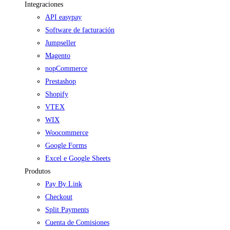
Integraciones
API easypay
Software de facturación
Jumpseller
Magento
nopCommerce
Prestashop
Shopify
VTEX
WIX
Woocommerce
Google Forms
Excel e Google Sheets
Produtos
Pay By Link
Checkout
Split Payments
Cuenta de Comisiones