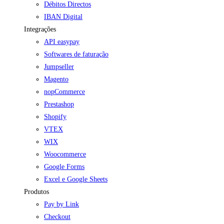
Débitos Directos
IBAN Digital
Integrações
API easypay
Softwares de faturação
Jumpseller
Magento
nopCommerce
Prestashop
Shopify
VTEX
WIX
Woocommerce
Google Forms
Excel e Google Sheets
Produtos
Pay by Link
Checkout