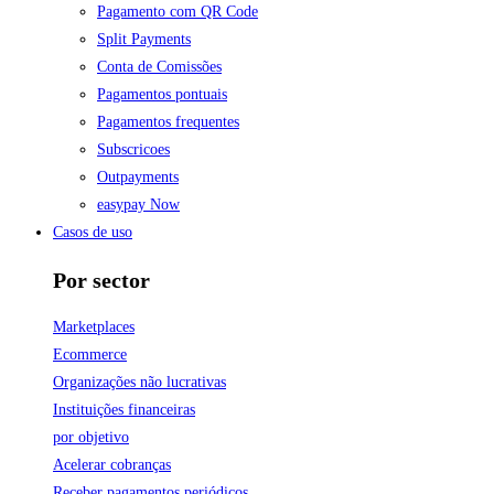
Pagamento com QR Code
Split Payments
Conta de Comissões
Pagamentos pontuais
Pagamentos frequentes
Subscricoes
Outpayments
easypay Now
Casos de uso
Por sector
Marketplaces
Ecommerce
Organizações não lucrativas
Instituições financeiras
por objetivo
Acelerar cobranças
Receber pagamentos periódicos