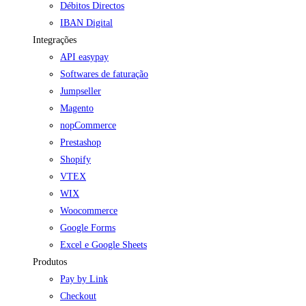
Débitos Directos
IBAN Digital
Integrações
API easypay
Softwares de faturação
Jumpseller
Magento
nopCommerce
Prestashop
Shopify
VTEX
WIX
Woocommerce
Google Forms
Excel e Google Sheets
Produtos
Pay by Link
Checkout