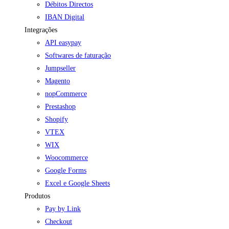
Débitos Directos
IBAN Digital
Integrações
API easypay
Softwares de faturação
Jumpseller
Magento
nopCommerce
Prestashop
Shopify
VTEX
WIX
Woocommerce
Google Forms
Excel e Google Sheets
Produtos
Pay by Link
Checkout