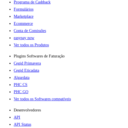
Programa de Cashback
Formulários
Marketplace
Ecommerce
Conta de Comissões
easypay now
Ver todos os Produtos
Plugins Softwares de Faturação​
Cegid Primavera
Cegid Eticadata
Algardata
PHC CS
PHC GO
Ver todos os Softwares compatíveis
Desenvolvedores
API
API Status