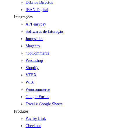
Débitos Directos
IBAN Digital
Integrações
API easypay
Softwares de faturação
Jumpseller
Magento
nopCommerce
Prestashop
Shopify
VTEX
WIX
Woocommerce
Google Forms
Excel e Google Sheets
Produtos
Pay by Link
Checkout