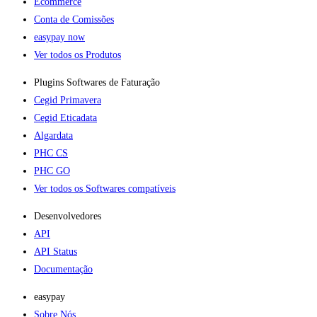
Ecommerce
Conta de Comissões
easypay now
Ver todos os Produtos
Plugins Softwares de Faturação​
Cegid Primavera
Cegid Eticadata
Algardata
PHC CS
PHC GO
Ver todos os Softwares compatíveis
Desenvolvedores
API
API Status
Documentação
easypay
Sobre Nós