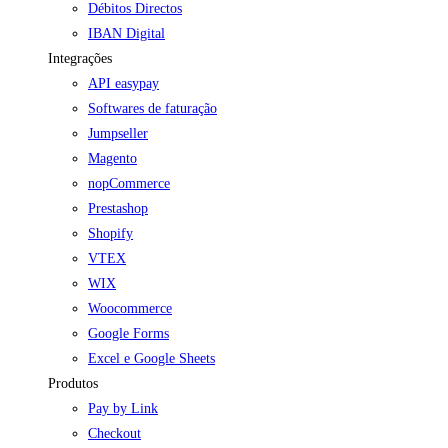
Débitos Directos
IBAN Digital
Integrações
API easypay
Softwares de faturação
Jumpseller
Magento
nopCommerce
Prestashop
Shopify
VTEX
WIX
Woocommerce
Google Forms
Excel e Google Sheets
Produtos
Pay by Link
Checkout